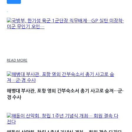
최신기사
국방부, 한기성 육군 1군단장 직무배제…GP 실탄 미
장착·미군 무인기 오인…
READ MORE
해병대 부사관, 포항 영외 간부숙소서 총기 사고로 숨져…군·
경 수사