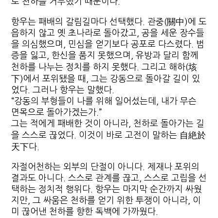
로 천하를 거부했기 때문이다.
항우는 패배의 갈림길마다 선택했다. 관중(關中)에 도
읍하지 않고 옛 초나라로 돌아갔고, 공을 세운 장수들
을 의심했으며, 민심을 얻기보다 공포로 다스렸다. 범
증을 잃고, 한신을 품지 못했으며, 유방과 달리 함께
천하를 나누는 정치를 하지 못했다. 그리고 해하(垓
下)에서 포위됐을 때, 그는 강동으로 돌아갈 길이 있
었다. 그러나 항우는 말했다.
“강동의 부형들이 나를 위해 일어섰는데, 내가 무슨
면목으로 돌아가겠는가.”
그는 적에게 패배한 것이 아니라, 천하로 돌아가는 길
을 스스로 끊었다. 이것이 바로 고전이 말하는 自絶於
天下다.
자절어천하는 외부의 단절이 아니다. 제재나 포위의
결과도 아니다. 스스로 관계를 끊고, 스스로 고립을 선
택하는 정치적 행위다. 항우는 마지막 순간까지 싸웠
지만, 그 싸움은 천하를 얻기 위한 투쟁이 아니라, 이
미 끊어낸 천하를 향한 독백에 가까웠다.