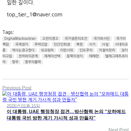
일한 길이다.
top_tier_1@naver.com
Tags:
DigitalBlackoutIran
고전의경고
국가생존의조건
국가와시민
국가의
책임
국제정치
무력진압
민간인희생
북한
사기
사설
시대의교
훈
역사는경고한다
외교원칙
이란시위
인도주의
자절어천하
정치
의고립
천하와의관계
체제의선택
침묵의정치
테헤란
텔레그래프코리
아
항우
항우의몰락
Previous Post
2026년 01월 15일
이 대통령, UAE 행정청장 접견…방산협력 논의 “모하메드
대통령 국빈 방한 계기 가시적 성과 만들자”
Next Post