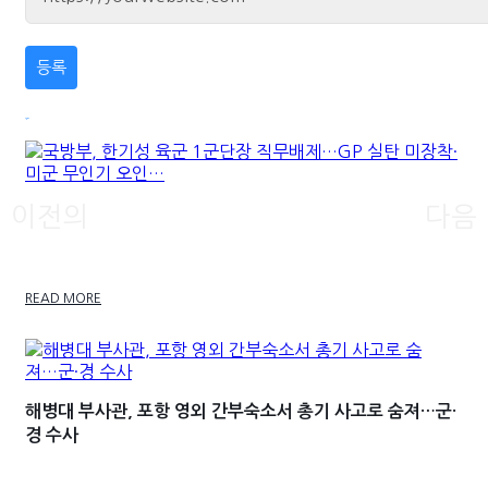
최신기사
이전의
다음
국방부, 한기성 육군 1군단장 직무배제…GP 실탄 미
장착·미군 무인기 오인…
READ MORE
해병대 부사관, 포항 영외 간부숙소서 총기 사고로 숨져…군·
경 수사