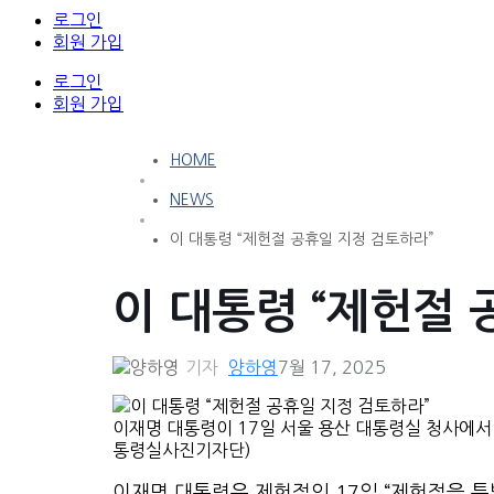
로그인
회원 가입
로그인
회원 가입
HOME
NEWS
이 대통령 “제헌절 공휴일 지정 검토하라”
이 대통령 “제헌절 
기자
양하영
7월 17, 2025
이재명 대통령이 17일 서울 용산 대통령실 청사에서
통령실사진기자단)
이재명 대통령은 제헌절인 17일 “제헌절을 특