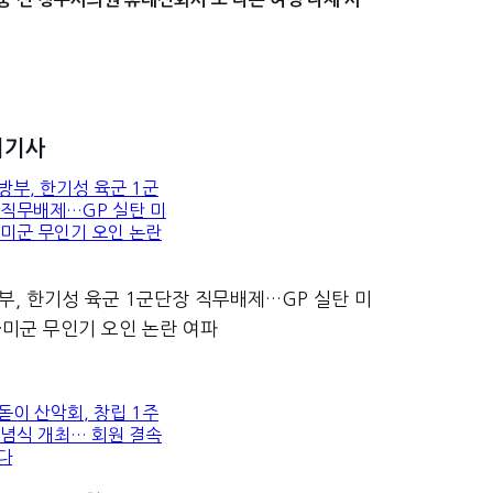
기기사
부, 한기성 육군 1군단장 직무배제…GP 실탄 미
·미군 무인기 오인 논란 여파