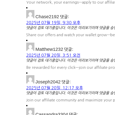
Your network, your earnings—apply to our affili
Chase2192
댓글:
2025년 07월 19일, 9:30 오후
댓글이 검토 대기중입니다. 이것은 미리보기이며 댓글을 승인
Share our offers and watch your wallet grow—bec
Matthew1232
댓글:
2025년 07월 20일, 3:51 오전
댓글이 검토 대기중입니다. 이것은 미리보기이며 댓글을 승인
Be rewarded for every click—join our affiliate 
Joseph2042
댓글:
2025년 07월 20일, 12:17 오후
댓글이 검토 대기중입니다. 이것은 미리보기이며 댓글을 승인
Join our affiliate community and maximize your 
Cassandra3304
댓글: