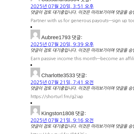
2025년 07월 20일, 3:51 오후
댓글이 검토 대기중입니다. 이것은 미리보기이며 댓글을 승인
Partner with us for generous payouts—sign up t
Aubree1793
댓글:
2025년 07월 20일, 9:39 오후
댓글이 검토 대기중입니다. 이것은 미리보기이며 댓글을 승인
Earn passive income this month—become an affili
Charlotte3533
댓글:
2025년 07월 21일, 7:41 오전
댓글이 검토 대기중입니다. 이것은 미리보기이며 댓글을 승인
https://shorturl.fm/g2iap
Kingston1808
댓글:
2025년 07월 21일, 9:16 오전
댓글이 검토 대기중입니다. 이것은 미리보기이며 댓글을 승인