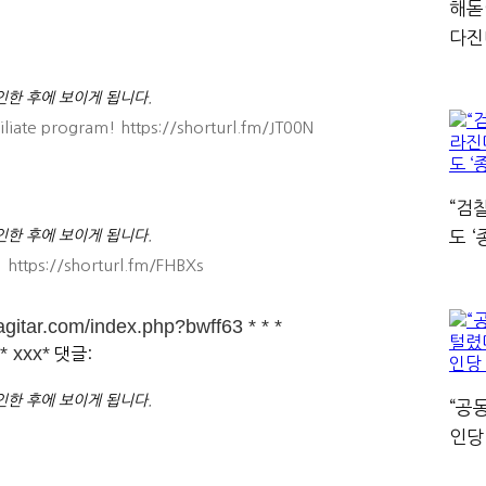
해돋
다진
한 후에 보이게 됩니다.
iliate program! https://shorturl.fm/JT00N
“검
한 후에 보이게 됩니다.
도 
 https://shorturl.fm/FHBXs
agitar.com/index.php?bwff63 * * *
 ххх*
댓글:
한 후에 보이게 됩니다.
“공
인당