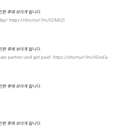
한 후에 보이게 됩니다.
oday! https://shorturl.fm/SDMQS
한 후에 보이게 됩니다.
ate partner and get paid! https://shorturl.fm/HDwFa
한 후에 보이게 됩니다.
한 후에 보이게 됩니다.