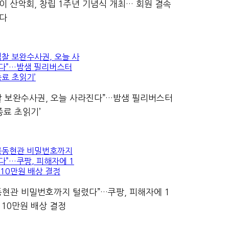
이 산악회, 창립 1주년 기념식 개최… 회원 결속
다
찰 보완수사권, 오늘 사라진다”…밤샘 필리버스터
‘종료 초읽기’
동현관 비밀번호까지 털렸다”…쿠팡, 피해자에 1
 10만원 배상 결정