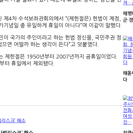
해병
 제4차 수석보좌관회의에서 “(제헌절은) 헌법이 제정,
군·경
가기념일 중 유일하게 휴일이 아니다”며 이같이 말했다.
국민이 국가의 주인이라고 하는 헌법 정신을, 국민주권 정
었으면 어떨까 하는 생각이 든다”고 덧붙였다.
는 제헌절은 1950년부터 2007년까지 공휴일이었다.
년부터 휴일에서 제외됐다.
해돋
다
 사법리스크’ 해소
최영