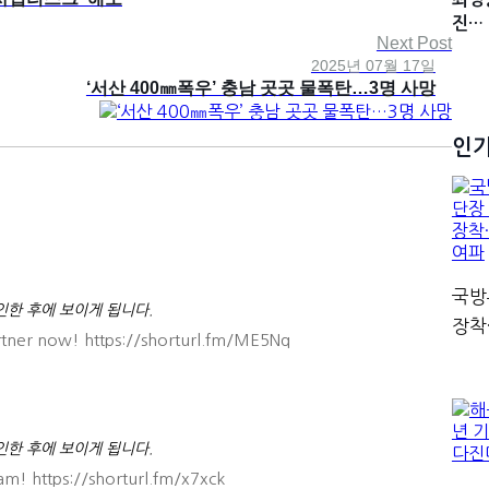
진…
Next Post
2025년 07월 17일
‘서산 400㎜폭우’ 충남 곳곳 물폭탄…3명 사망
인
국방
한 후에 보이게 됩니다.
장착
rtner now! https://shorturl.fm/ME5Nq
한 후에 보이게 됩니다.
ram! https://shorturl.fm/x7xck