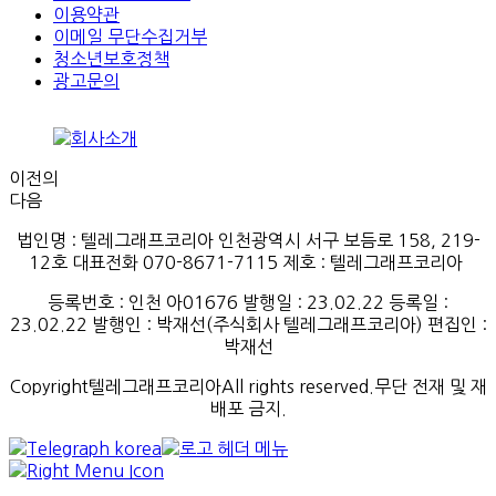
이용약관
이메일 무단수집거부
청소년보호정책
광고문의
이전의
다음
법인명 : 텔레그래프코리아 인천광역시 서구 보듬로 158, 219-
12호 대표전화 070-8671-7115
제호
:
텔레그래프코리아
등록번호
:
인천
아
01676
발행일
: 23.02.22
등록일
:
23.02.22
발행인
: 박재선
(
주식회사
텔레그래프코리아
)
편집인
:
박재선
Copyright텔레그래프코리아All rights reserved.무단 전재 및 재
배포 금지.