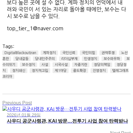
보다 높은 곳에 설 수 없다. 계파 정치의 언덕에서 내
려와 국민이 서 있는 자리로 돌아올 때에만, 보수는 다
시 보수로 남을 수 있다.
top_tier_1@naver.com
Tags:
DigitalBlackoutIran
계파정치
국민신뢰
국민의힘
권력투쟁
노선
혼란
당내갈등
당내민주주의
리더십부재
민생정치
보수와우파
보
수의위기
보수정치
사설
시국사설
자중지란
정당의책임
정당정
치
정치쇄신
정치적고립
제1야당
중도확장
진영정치
텔레그래프
코리아
Previous Post
2026년 01월 29일
사우디 공군사령관, KAI 방문…전투기 사업 참여 탄력받나