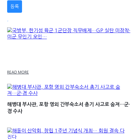
최신기사
국방부, 한기성 육군 1군단장 직무배제…GP 실탄 미
장착·미군 무인기 오인…
READ MORE
해병대 부사관, 포항 영외 간부숙소서 총기 사고로 숨져…군·
경 수사