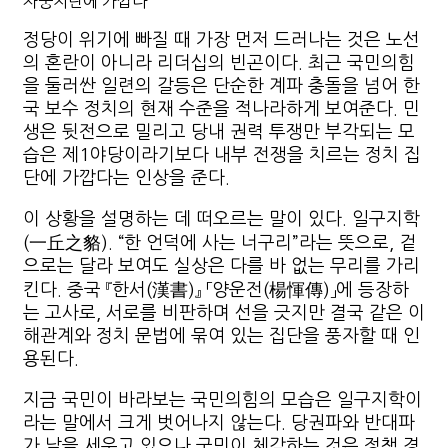
자중지란에 가깝다
정당이 위기에 빠질 때 가장 먼저 드러나는 것은 노선
의 혼란이 아니라 리더십의 빈곤이다. 최근 국민의힘
을 둘러싼 일련의 갈등은 단순한 계파 충돌을 넘어 한
국 보수 정치의 현재 수준을 적나라하게 보여준다. 민
생은 뒷전으로 밀리고 당내 권력 투쟁만 부각되는 모
습은 제1야당이라기보다 내부 전쟁을 치르는 정치 집
단에 가깝다는 인상을 준다.
이 상황을 설명하는 데 떠오르는 말이 있다. 일구지학
(一丘之貉). “한 언덕에 사는 너구리”라는 뜻으로, 겉
으로는 달라 보여도 실상은 다를 바 없는 무리를 가리
킨다. 중국 『한서(漢書)』 「양운전(楊惲傳)」에 등장하
는 고사로, 서로를 비판하며 선을 긋지만 결국 같은 이
해관계와 정치 문법에 묶여 있는 집단을 풍자할 때 인
용된다.
지금 국민이 바라보는 국민의힘의 모습은 일구지학이
라는 말에서 크게 벗어나지 않는다. 당권파와 반대파
가 날을 세우고 있으나 국민이 체감하는 것은 정책 경