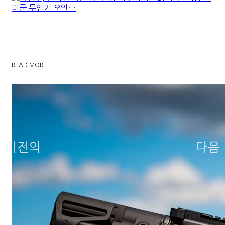
국방부, 한기성 육군 1군단장 직무배제…GP 실탄 미
장착·미군 무인기 오인…
READ MORE
이전의
다음