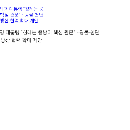
명 대통령 “칠레는 중남미 핵심 관문”…광물·첨단
·방산 협력 확대 제안