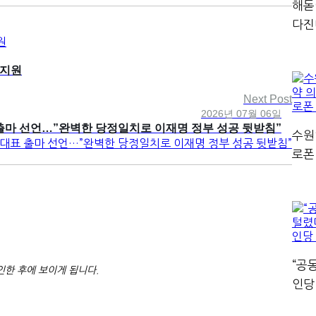
해돋
다진
 지원
Next Post
2026년 07월 06일
 출마 선언…”완벽한 당정일치로 이재명 정부 성공 뒷받침”
수원
로폰
“공
한 후에 보이게 됩니다.
인당