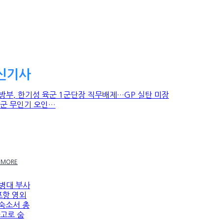
신기사
부, 한기성 육군 1군단장 직무배제…GP 실탄
착·미군 무인기 오인…
 MORE