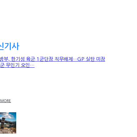
신기사
부, 한기성 육군 1군단장 직무배제…GP 실탄
착·미군 무인기 오인…
 MORE