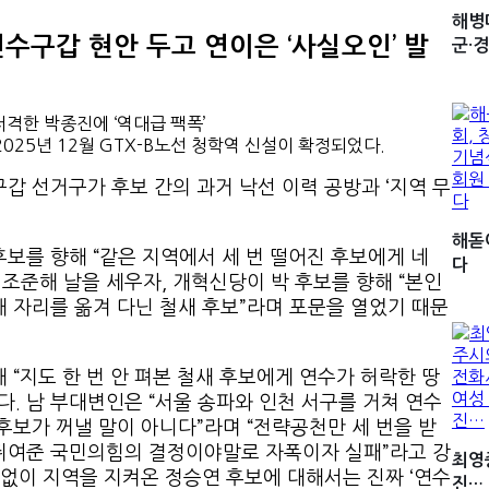
해병
수구갑 현안 두고 연이은 ‘사실오인’ 발
군·경
25년 12월 GTX-B노선 청학역 신설이 확정되었다.
갑 선거구가 후보 간의 과거 낙선 이력 공방과 ‘지역 무
해돋
보를 향해 “같은 지역에서 세 번 떨어진 후보에게 네
다
정조준해 날을 세우자, 개혁신당이 박 후보를 향해 “본인
 자리를 옮겨 다닌 철새 후보”라며 포문을 열었기 때문
 “지도 한 번 안 펴본 철새 후보에게 연수가 허락한 땅
다. 남 부대변인은 “서울 송파와 인천 서구를 거쳐 연수
후보가 꺼낼 말이 아니다”라며 “전략공천만 세 번을 받
쥐여준 국민의힘의 결정이야말로 자폭이자 실패”라고 강
최영
함없이 지역을 지켜온 정승연 후보에 대해서는 진짜 ‘연수
진…