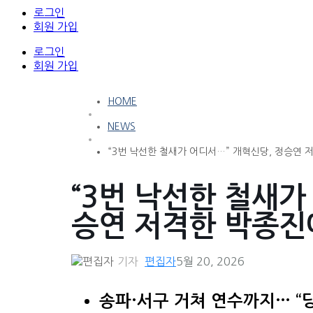
로그인
회원 가입
로그인
회원 가입
HOME
NEWS
“3번 낙선한 철새가 어디서…” 개혁신당, 정승연 저
“3번 낙선한 철새가
승연 저격한 박종진에
기자
편집자
5월 20, 2026
송파·서구 거쳐 연수까지… “