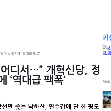
최
격한 박종진에 ‘역대급 팩폭’
국방
 어디서…” 개혁신당, 정
미장
 ‘역대급 팩폭’
READ
당선만 좇는 낙하산, 연수갑에 단 한 평도