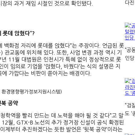
다진
시장의 과거 재임 시절인 것으로 확인됐다.
 롯데 앉혔다”?
 백화점 자리에 롯데를 앉혔다”는 주장이다. 언급된 롯
“공
 관교동에 위치해 있다. 또한, 사업 변경 과정 역시 기
인당
17년 11월 대법원은 인천시가 특혜 없이 정상적으로 롯
인이 임의로 기업을 ‘앉혔다, 바꿨다’는 식의 설명은 지
곡에 가깝다는 비판이 쏟아지는 배경이다.
출처 환경영향평가정보지원시스템)
뒷북 공약
“검
도 
청학역을 빨리 만드는 데 노력을 해야 될 것 같다”고 말
 12월, GTX-B 노선의 추가 정거장 신설이 공식 확정된
 이제부터 추진하겠다는 듯한 발언은 ‘뒷북 공약’이라는