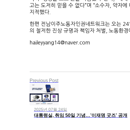
고는 도저히 믿을 수 없다”며 “소수자, 약자
지적했다.
한편 전남이주노동자인권네트워크는 오는 24일
의 철저한 진상 규명과 책임자 처벌, 노동환
haileyyang14@naver.com
Previous Post
2025년 07월 24일
대통령실, 취임 50일 기념…’이재명 굿즈’ 공개