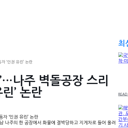
최
자 ‘인권 유린’ 논란
국방
쩍’…나주 벽돌공장 스리
미장
유린’ 논란
READ
전남 나주의 한 공장에서 화물에 결박당하고 지게차로 들어 올려