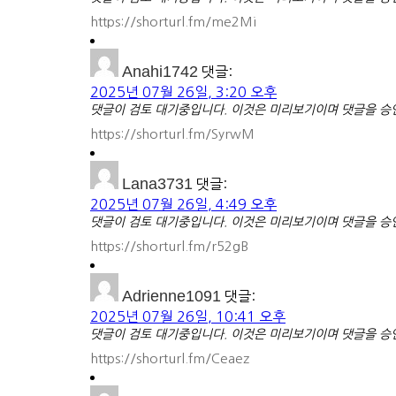
https://shorturl.fm/me2Mi
Anahi1742
댓글:
2025년 07월 26일, 3:20 오후
댓글이 검토 대기중입니다. 이것은 미리보기이며 댓글을 승인
https://shorturl.fm/SyrwM
Lana3731
댓글:
2025년 07월 26일, 4:49 오후
댓글이 검토 대기중입니다. 이것은 미리보기이며 댓글을 승인
https://shorturl.fm/r52gB
Adrienne1091
댓글:
2025년 07월 26일, 10:41 오후
댓글이 검토 대기중입니다. 이것은 미리보기이며 댓글을 승인
https://shorturl.fm/Ceaez