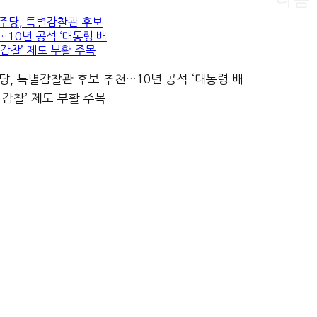
다음
당, 특별감찰관 후보 추천…10년 공석 ‘대통령 배
 감찰’ 제도 부활 주목