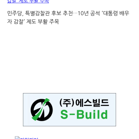
민주당, 특별감찰관 후보 추천…10년 공석 ‘대통령 배우
자 감찰’ 제도 부활 주목