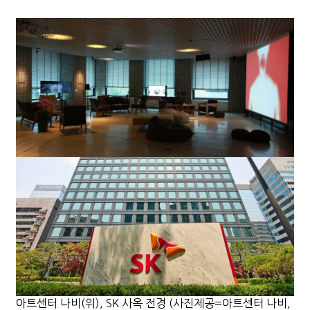
아트센터 나비(위), SK 사옥 전경 (사진제공=아트센터 나비,