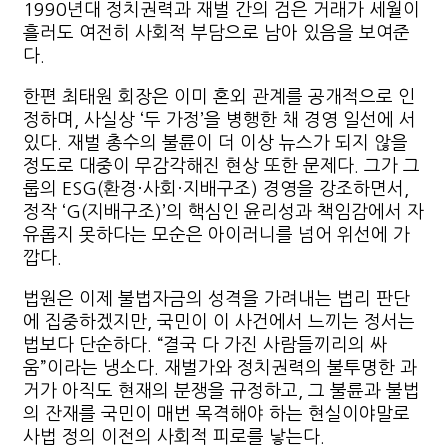
1990년대 정치권력과 재벌 간의 검은 거래가 세월이
흘러도 여전히 사회적 부담으로 남아 있음을 보여준
다.
한편 최태원 회장은 이미 혼외 관계를 공개적으로 인
정하며, 사실상 ‘두 가정’을 병행한 채 경영 일선에 서
있다. 재벌 총수의 불륜이 더 이상 뉴스가 되지 않을
정도로 대중이 무감각해진 현상 또한 문제다. 그가 그
룹의 ESG(환경·사회·지배구조) 경영을 강조하면서,
정작 ‘G(지배구조)’의 핵심인 윤리성과 책임감에서 자
유롭지 못하다는 모순은 아이러니를 넘어 위선에 가
깝다.
법원은 이제 불법자금의 성격을 가려내는 법리 판단
에 집중하겠지만, 국민이 이 사건에서 느끼는 정서는
법보다 단순하다. “결국 다 가진 사람들끼리의 싸
움”이라는 냉소다. 재벌가와 정치권력의 불투명한 과
거가 아직도 현재의 분쟁을 규정하고, 그 불륜과 불법
의 잔재를 국민이 매번 목격해야 하는 현실이야말로
사법 정의 이전의 사회적 피로를 낳는다.