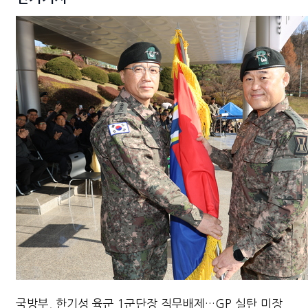
국방부, 한기성 육군 1군단장 직무배제…GP 실탄 미장