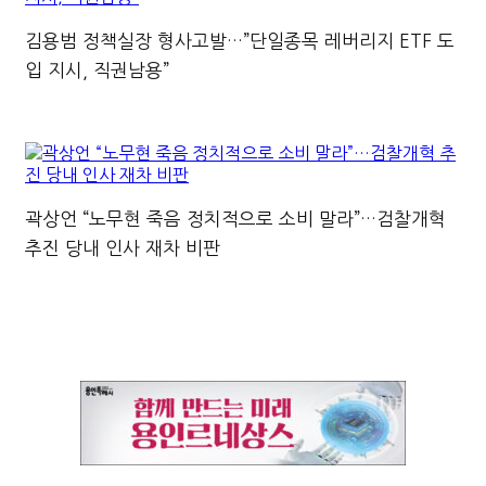
김용범 정책실장 형사고발…”단일종목 레버리지 ETF 도
입 지시, 직권남용”
곽상언 “노무현 죽음 정치적으로 소비 말라”…검찰개혁
추진 당내 인사 재차 비판