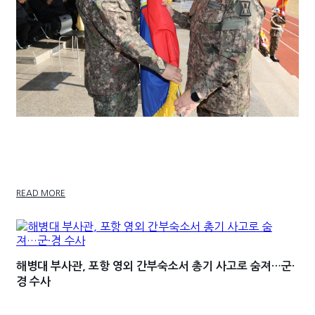
국방부, 한기성 육군 1군단장 직무배제…GP 실탄 미
장착·미군 무인기 오인…
READ MORE
해병대 부사관, 포항 영외 간부숙소서 총기 사고로 숨져…군·
경 수사