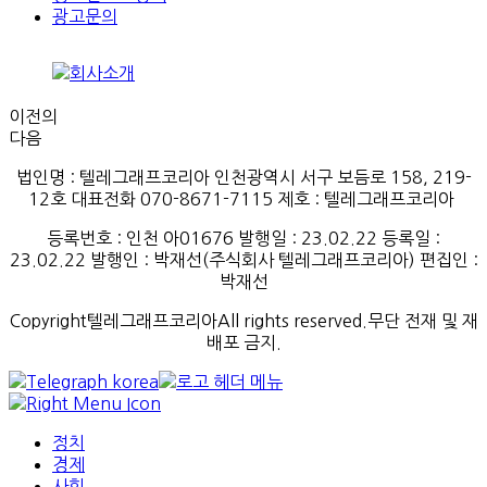
광고문의
이전의
다음
법인명 : 텔레그래프코리아 인천광역시 서구 보듬로 158, 219-
12호 대표전화 070-8671-7115
제호
:
텔레그래프코리아
등록번호
:
인천
아
01676
발행일
: 23.02.22
등록일
:
23.02.22
발행인
: 박재선
(
주식회사
텔레그래프코리아
)
편집인
:
박재선
Copyright텔레그래프코리아All rights reserved.무단 전재 및 재
배포 금지.
정치
경제
사회