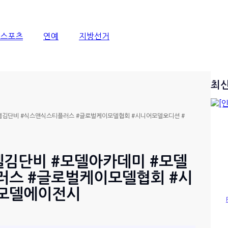
스포츠
연예
지방선거
최
델김단비 #식스앤식스티플러스 #글로벌케이모델협회 #시니어모델오디션 #
델김단비 #모델아카데미 #모델
러스 #글로벌케이모델협회 #시
모델에이전시