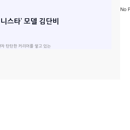
No P
셔니스타’ 모델 김단비
3년차 탄탄한 커리어를 쌓고 있는