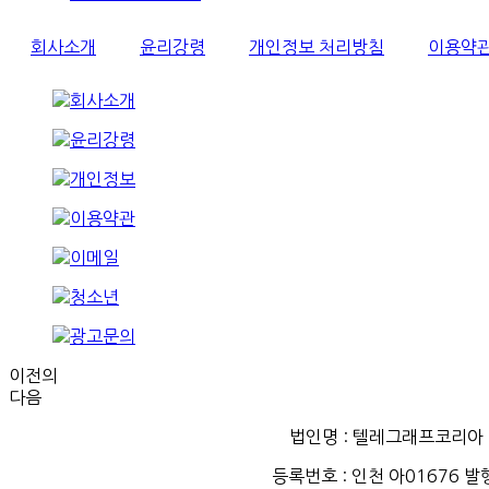
회사소개
윤리강령
개인정보 처리방침
이용약
이전의
다음
법인명 : 텔레그래프코리아 인
등록번호
:
인천
아
01676
발