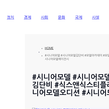
정치
경제
사회
문화
국제
사설
HOME
#시니어모델 #시니어모델김단비 #모델아카데미 #모
시니어모델에이전시
#시니어모델 #시니어모
김단비 #식스앤식스티플
니어모델오디션 #시니어