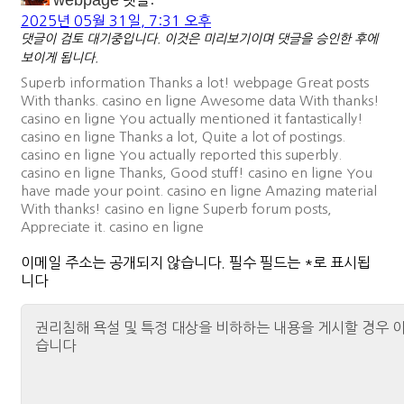
webpage
댓글:
2025년 05월 31일, 7:31 오후
댓글이 검토 대기중입니다. 이것은 미리보기이며 댓글을 승인한 후에
보이게 됩니다.
Superb information Thanks a lot! webpage Great posts
With thanks. casino en ligne Awesome data With thanks!
casino en ligne You actually mentioned it fantastically!
casino en ligne Thanks a lot, Quite a lot of postings.
casino en ligne You actually reported this superbly.
casino en ligne Thanks, Good stuff! casino en ligne You
have made your point. casino en ligne Amazing material
With thanks! casino en ligne Superb forum posts,
Appreciate it. casino en ligne
이메일 주소는 공개되지 않습니다.
필수 필드는
*
로 표시됩
니다