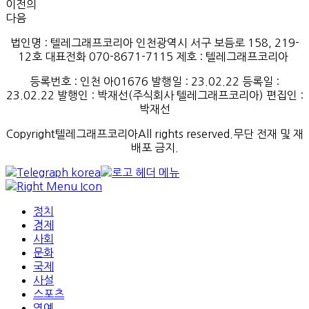
이전의
다음
법인명 : 텔레그래프코리아 인천광역시 서구 보듬로 158, 219-
12호 대표전화 070-8671-7115
제호
:
텔레그래프코리아
등록번호
:
인천
아
01676
발행일
: 23.02.22
등록일
:
23.02.22
발행인
: 박재선
(
주식회사
텔레그래프코리아
)
편집인
:
박재선
Copyright텔레그래프코리아All rights reserved.무단 전재 및 재
배포 금지.
정치
경제
사회
문화
국제
사설
스포츠
연예