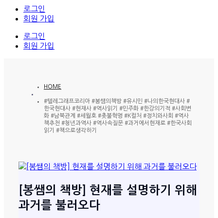
로그인
회원 가입
로그인
회원 가입
HOME
#텔레그래프코리아 #봉쌤의책방 #유시민 #나의한국현대사 #
한국현대사 #현재사 #역사읽기 #민주화 #한강의기적 #사회변
화 #남북관계 #세월호 #촛불혁명 #K컬처 #정치와사회 #역사
책추천 #청년과역사 #역사속질문 #과거에서현재로 #한국사회
읽기 #책으로생각하기
[봉쌤의 책방] 현재를 설명하기 위해
과거를 불러오다