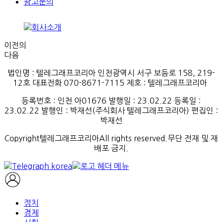
광고문의
이전의
다음
법인명 : 텔레그래프코리아 인천광역시 서구 보듬로 158, 219-
12호 대표전화 070-8671-7115
제호
:
텔레그래프코리아
등록번호
:
인천
아
01676
발행일
: 23.02.22
등록일
:
23.02.22
발행인
: 박재선
(
주식회사
텔레그래프코리아
)
편집인
:
박재선
Copyright텔레그래프코리아All rights reserved.무단 전재 및 재
배포 금지.
정치
경제