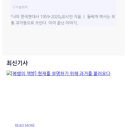
기자
봉휘락
『나의 한국현대사 1959–2020』유시민 지음 ｜ 돌베개 역사는 보
통 과거형으로 쓰인다. 이미 끝난 이야기,
최신기사
[봉쌤의 책방] 현재를 설명하
기 위해 과거를 불러오다
READ MORE