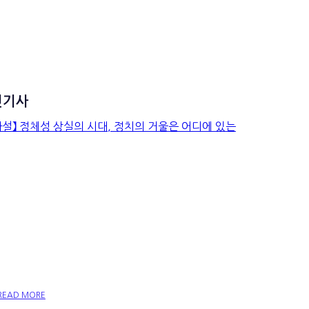
신기사
【사설】 정체성 상실의 시대,
정치의 거울은 어디에 있는
가
READ MORE