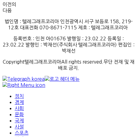
이전의
다음
법인명 : 텔레그래프코리아 인천광역시 서구 보듬로 158, 219-
12호 대표전화 070-8671-7115
제호
:
텔레그래프코리아
등록번호
:
인천
아
01676
발행일
: 23.02.22
등록일
:
23.02.22
발행인
: 박재선
(
주식회사
텔레그래프코리아
)
편집인
:
박재선
Copyright텔레그래프코리아All rights reserved.무단 전재 및 재
배포 금지.
정치
경제
사회
문화
국제
사설
스포츠