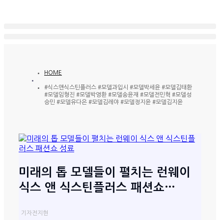
HOME
#식스앤식스틴플러스 #모델과입시 #모델박세윤 #모델김태환
#모델임형진 #모델박영환 #모델송윤재 #모델전민혁 #모델성
승민 #모델유다은 #모델김레야 #모델정지윤 #모델김지윤
미래의 톱 모델들이 펼치는 런웨이
식스 앤 식스틴플러스 패션쇼…
기자
전지현