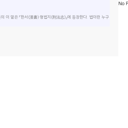
No P
의 이 말은 『한서(漢書)·형법지(刑法志)』에 등장한다. 법이란 누구