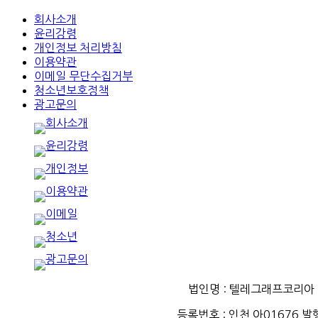
회사소개
윤리강령
개인정보 처리방침
이용약관
이메일 무단수집거부
청소년보호정책
광고문의
법인명 : 텔레그래프코리아 인
등록번호
:
인천
아
01676
발