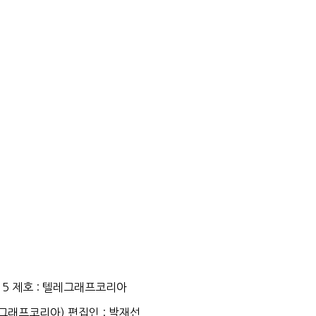
15
제호
:
텔레그래프코리아
그래프코리아
)
편집인
: 박재선