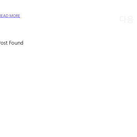
READ MORE
다음
ost Found