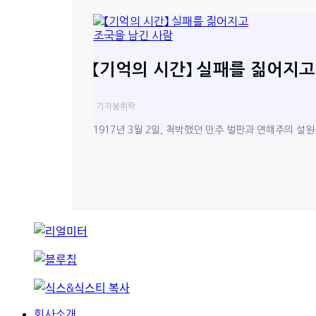
【기억의 시간】 실패를 짊어지고
기자
봉휘락
1917년 3월 2일, 척박했던 만주 벌판과 연해주의 설
회사소개