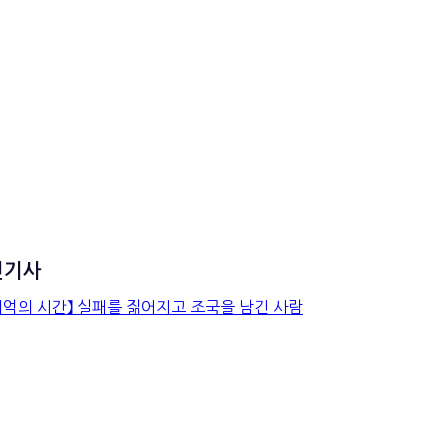
신기사
【기억의 시간】 실패를 짊어지
고 조국을 남긴 사람