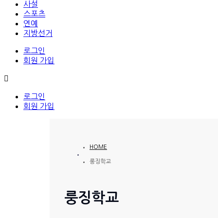
사설
스포츠
연예
지방선거
로그인
회원 가입
로그인
회원 가입
HOME
룽징학교
룽징학교