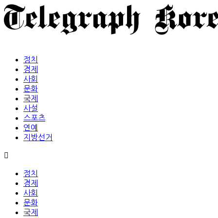
정치
경제
사회
문화
국제
사설
스포츠
연예
지방선거
정치
경제
사회
문화
국제