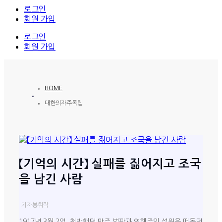
로그인
회원 가입
로그인
회원 가입
HOME
대한의자주독립
【기억의 시간】 실패를 짊어지고 조국
을 남긴 사람
기자
봉휘락
1917년 3월 2일, 척박했던 만주 벌판과 연해주의 설원을 떠돌던