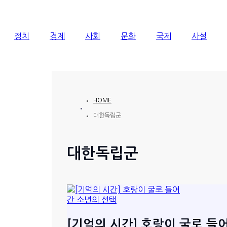
정치
경제
사회
문화
국제
사설
HOME
대한독립군
대한독립군
[기억의 시간] 호랑이 굴로 들