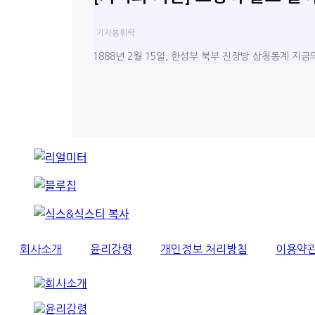
기자
봉휘락
1888년 2월 15일, 한성부 북부 진장방 삼청동계.지
회사소개
윤리강령
개인정보 처리방침
이용약