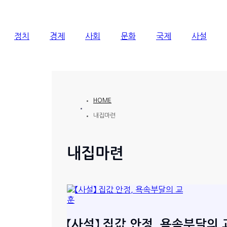
정치
경제
사회
문화
국제
사설
HOME
내집마련
내집마련
【사설】 집값 안정, 욕속부달의