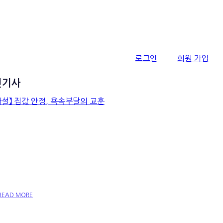
로그인
회원 가입
신기사
【사설】 집값 안정, 욕속부달
의 교훈
READ MORE