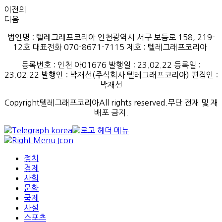
이전의
다음
법인명 : 텔레그래프코리아 인천광역시 서구 보듬로 158, 219-
12호 대표전화 070-8671-7115
제호
:
텔레그래프코리아
등록번호
:
인천
아
01676
발행일
: 23.02.22
등록일
:
23.02.22
발행인
: 박재선
(
주식회사
텔레그래프코리아
)
편집인
:
박재선
Copyright텔레그래프코리아All rights reserved.무단 전재 및 재
배포 금지.
정치
경제
사회
문화
국제
사설
스포츠