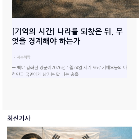
[기억의 시간] 나라를 되찾은 뒤, 무
엇을 경계해야 하는가
기자
봉휘락
— 백야 김좌진 장군이2026년 1월24일 서거 96주기에오늘의 대
한민국 국민에게 남기는 말 나는 총을
최신기사