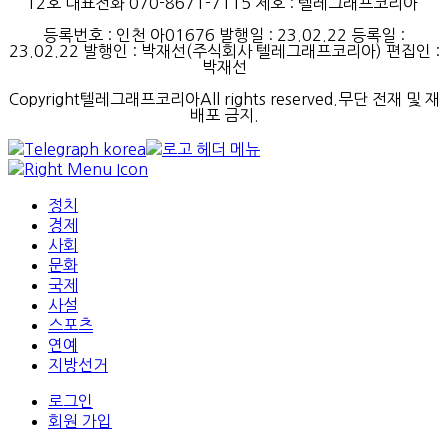
12호 대표전화 070-8671-7115
제호
:
텔레그래프코리아
등록번호
:
인천
아
01676
발행일
: 23.02.22
등록일
:
23.02.22
발행인
: 박재선
(
주식회사
텔레그래프코리아
)
편집인
:
박재선
Copyright텔레그래프코리아All rights reserved.무단 전재 및 재
배포 금지.
정치
경제
사회
문화
국제
사설
스포츠
연예
지방선거
로그인
회원 가입