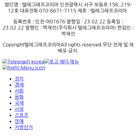
법인명 : 텔레그래프코리아 인천광역시 서구 보듬로 158, 219-
12호 대표전화 070-8671-7115
제호
:
텔레그래프코리아
등록번호
:
인천
아
01676
발행일
: 23.02.22
등록일
:
23.02.22
발행인
: 박재선
(
주식회사
텔레그래프코리아
)
편집인
:
박재선
Copyright텔레그래프코리아All rights reserved.무단 전재 및 재
배포 금지.
정치
경제
사회
문화
국제
사설
스포츠
연예
지방선거