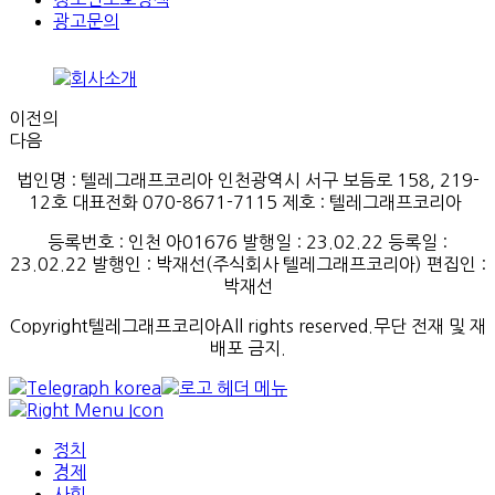
광고문의
이전의
다음
법인명 : 텔레그래프코리아 인천광역시 서구 보듬로 158, 219-
12호 대표전화 070-8671-7115
제호
:
텔레그래프코리아
등록번호
:
인천
아
01676
발행일
: 23.02.22
등록일
:
23.02.22
발행인
: 박재선
(
주식회사
텔레그래프코리아
)
편집인
:
박재선
Copyright텔레그래프코리아All rights reserved.무단 전재 및 재
배포 금지.
정치
경제
사회